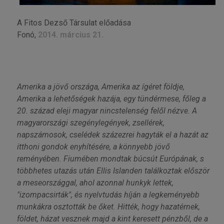
A Fitos Dezső Társulat előadása
Fonó,
2014. március 21.
Amerika a jövő országa, Amerika az ígéret földje,
Amerika a lehetőségek hazája, egy tündérmese, főleg a
20. század eleji magyar nincstelenség felől nézve. A
magyarországi szegénylegények, zsellérek,
napszámosok, cselédek százezrei hagyták el a hazát az
itthoni gondok enyhítésére, a könnyebb jövő
reményében. Fiumében mondtak búcsút Európának, s
többhetes utazás után Ellis Islanden találkoztak először
a meseországgal, ahol azonnal hunkyk lettek,
"izompacsirták", és nyelvtudás híján a legkeményebb
munkákra osztották be őket. Hitték, hogy hazatérnek,
földet, házat vesznek majd a kint keresett pénzből, de a