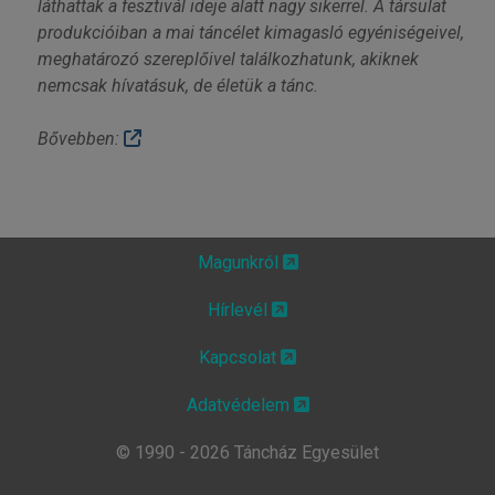
láthattak a fesztivál ideje alatt nagy sikerrel. A társulat
produkcióiban a mai táncélet kimagasló egyéniségeivel,
meghatározó szereplőivel találkozhatunk, akiknek
nemcsak hívatásuk, de életük a tánc.
Bővebben:
Magunkról
Hírlevél
Kapcsolat
Adatvédelem
© 1990 - 2026 Táncház Egyesület