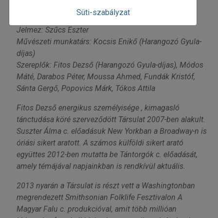
Dramaturg: Kocsis Rozi (Blattner Géza-díjas)
Süti-szabályzat
Zene: Pál Lajos, Pál István "Szalonna", Makó Péter
Jelmez: Szűcs Eszter
Művészeti munkatárs: Kocsis Enikő (Harangozó Gyula-
díjas)
Szereplők: Fitos Dezső (Harangozó Gyula-díjas), Módos
Máté, Darabos Péter, Moussa Ahmed, Fundák Kristóf,
Sánta Gergő, Popovics Márk, Tókos Attila
Fitos Dezső energikus személyisége , kimagasló
tánctudása köré szerveződött Társulat 2007-ben alakult.
Suszter Álma c. előadásuk New Yorkban a Broadway-n is
óriási sikert aratott. A számos külföldi sikert arató
együttes 2012-ben mutatta be Tántorgók c. előadását,
amely témájával napjainkban is rendkívül aktuális.
2013 nyarán a Társulat is részt vett a Washingtonban
megrendezett Smithsonian Folklife Fesztivalon A
Magyar Falu c. produkcióval, amit több millióan