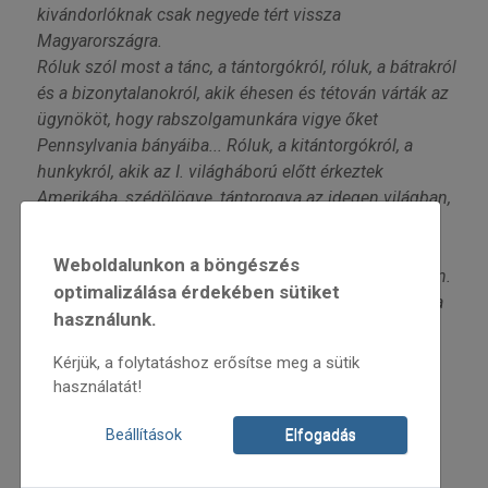
kivándorlóknak csak negyede tért vissza
Magyarországra.
Róluk szól most a tánc, a tántorgókról, róluk, a bátrakról
és a bizonytalanokról, akik éhesen és tétován várták az
ügynököt, hogy rabszolgamunkára vigye őket
Pennsylvania bányáiba... Róluk, a kitántorgókról, a
hunkykról, akik az I. világháború előtt érkeztek
Amerikába, szédölögve, tántorogva az idegen világban,
ahol megtanultak élni, de mindvégig kívülállók
maradtak. Róluk, a bujdosó magyarokról, akik tiszta
Weboldalunkon a böngészés
tekintettel, de tántorgó lélekkel álltak az Újvilág földjén.
optimalizálása érdekében sütiket
Fitos Dezső Társulata nekik állít emléket, megmutatva
használunk.
négy kivándorló legény sorsán keresztül a magyar
paraszti exodust.
Kérjük, a folytatáshoz erősítse meg a sütik
használatát!
2014. március 21. péntek 20.00
Beállítások
Elfogadás
Rendező-koreográfus: Fitos Dezső (Harangozó Gyula-
díjas)