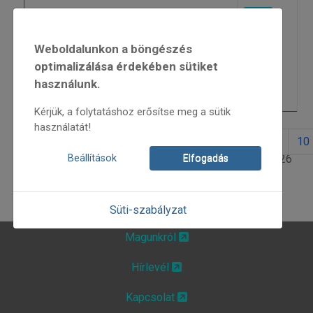
Mikulás napi táncképzés
4987
„Haza a magasban"
4926
Weboldalunkon a böngészés
optimalizálása érdekében sütiket
Az intézményes tánckutatás kezdetei
4963
használunk.
Magyar Örökség-díj
4755
Kérjük, a folytatáshoz erősítse meg a sütik
használatát!
1
2
3
4
5
6
7
8
9
10
3. oldal / 26
Beállítások
Elfogadás
Süti-szabályzat
Magunkról
Hírlevél
Kapcsolat