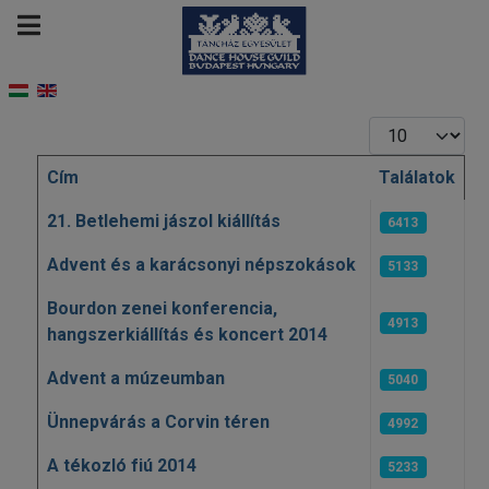
Tételek #
Cím
Találatok
Cikkek
21. Betlehemi jászol kiállítás
6413
Advent és a karácsonyi népszokások
5133
Bourdon zenei konferencia,
4913
hangszerkiállítás és koncert 2014
Advent a múzeumban
5040
Ünnepvárás a Corvin téren
4992
A tékozló fiú 2014
5233