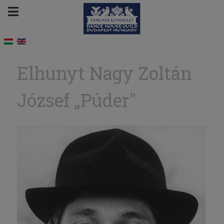
Elhunyt Nagy Zoltán
József „Púder"