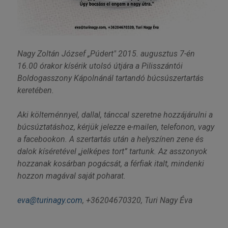
Nagy Zoltán József „Púdert" 2015. augusztus 7-én
16.00 órakor kísérik utolsó útjára a Pilisszántói
Boldogasszony Kápolnánál tartandó búcsúszertartás
keretében.
Aki költeménnyel, dallal, tánccal szeretne hozzájárulni a
búcsúztatáshoz, kérjük jelezze e-mailen, telefonon, vagy
a facebookon. A szertartás után a helyszínen zene és
dalok kíséretével „jelképes tort” tartunk. Az asszonyok
hozzanak kosárban pogácsát, a férfiak italt, mindenki
hozzon magával saját poharat.
eva@turinagy.com
, +36204670320, Turi Nagy Éva