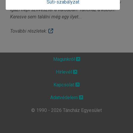
Süti-szabályzat
közül, de persze első sorban táncolni, énekelni; ez egy
igazi népi szilveszter a városban! Táncház a köbön!
Keresve sem találni még egy ilyet...
További részletek:
Magunkról
Hírlevél
Kapcsolat
Adatvédelem
© 1990 - 2026 Táncház Egyesület