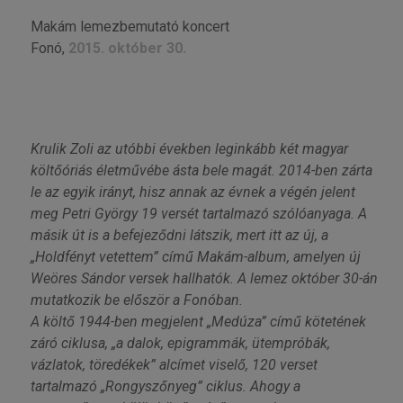
Makám lemezbemutató koncert
Fonó,
2015. október 30.
Krulik Zoli az utóbbi években leginkább két magyar
költőóriás életművébe ásta bele magát. 2014-ben zárta
le az egyik irányt, hisz annak az évnek a végén jelent
meg Petri György 19 versét tartalmazó szólóanyaga. A
másik út is a befejeződni látszik, mert itt az új, a
„Holdfényt vetettem” című Makám-album, amelyen új
Weöres Sándor versek hallhatók. A lemez október 30-án
mutatkozik be először a Fonóban.
A költő 1944-ben megjelent „Medúza” című kötetének
záró ciklusa, „a dalok, epigrammák, ütempróbák,
vázlatok, töredékek” alcímet viselő, 120 verset
tartalmazó „Rongyszőnyeg” ciklus. Ahogy a