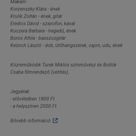
Makám:
Korzenszky Klára - ének
Krulik Zoltán - ének, gitár
Eredics Dávid - szaxofon, kaval
Kuczera Barbara - hegedű, ének
Boros Attila - basszusgitár
Keönch László - dob, ütőhangszerek, cajon, udu, ének
Közreműködik Turek Miklós színművész és Bollók
Csaba filmrendező (vetítés).
Jegyárak:
- elővételben 1800 Ft
- a helyszínen 2000 Ft
Bővebb információ: