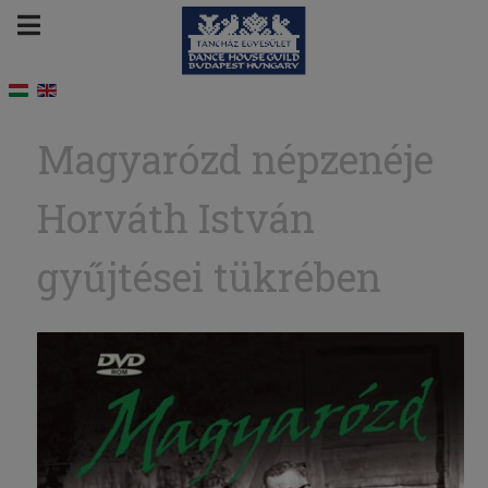
Magyarózd népzenéje
Horváth István
gyűjtései tükrében