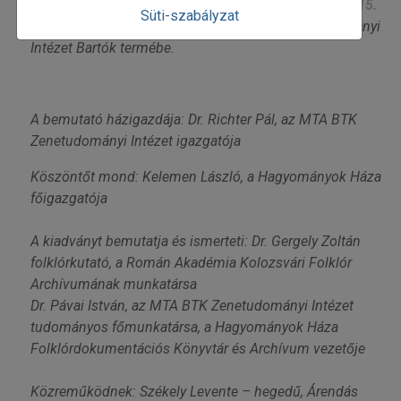
című könyv (DVD-ROM melléklettel) bemutatójára
2015.
Süti-szabályzat
szeptember 24-én 16 órára
az MTA BTK Zenetudományi
Intézet Bartók termébe.
A bemutató házigazdája: Dr. Richter Pál, az MTA BTK
Zenetudományi Intézet igazgatója
Köszöntőt mond: Kelemen László, a Hagyományok Háza
főigazgatója
A kiadványt bemutatja és ismerteti: Dr. Gergely Zoltán
folklórkutató, a Román Akadémia Kolozsvári Folklór
Archívumának munkatársa
Dr. Pávai István, az MTA BTK Zenetudományi Intézet
tudományos főmunkatársa, a Hagyományok Háza
Folklórdokumentációs Könyvtár és Archívum vezetője
Közreműködnek: Székely Levente – hegedű, Árendás