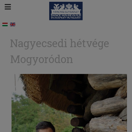
Nagyecsedi hétvége
Mogyoródon