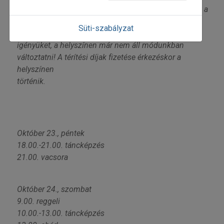
előképzettséggel és felnőtt kíséretével vehetnek részt a
táborban.
Süti-szabályzat
A vegetáriánus étrendűek kérjük, előre jelezzék
igényüket, a helyszínen már nem áll módunkban
változtatni! A térítési díjak fizetése érkezéskor a
helyszínen
történik.
Október 23., péntek
18.00.-21.00. táncképzés
21.00. vacsora
Október 24., szombat
9.00. reggeli
10.00.-13.00. táncképzés