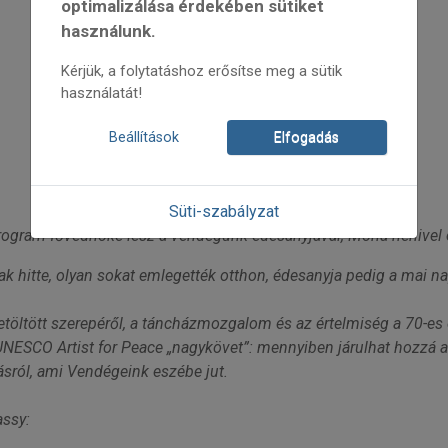
optimalizálása érdekében sütiket
használunk.
Kérjük, a folytatáshoz erősítse meg a sütik
használatát!
Beállítások
Elfogadás
Süti-szabályzat
gram fővédnöke lesz a vendégünk édesanyjával, Mona nénivel egy
 hitte, olyan sokat emlegették otthon, édesanyja pedig a mai nap
öltött szerepéről, a táncházmozgalom és az értelmiség a ­70-es é
 UNESCO Artist for Peace „nagykövet”: mennyiben járulhat hozzá
sról, ami Vendégeink eszébe jut.
assy: