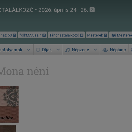
TALÁLKOZÓ • 2026. április 24–26.
cház 50
folkMAGazin
Táncháztalálkozó
Mesterek
Ifjú Mestere
tanfolyamok
Díjak
Népzene
Néptánc
Mona néni