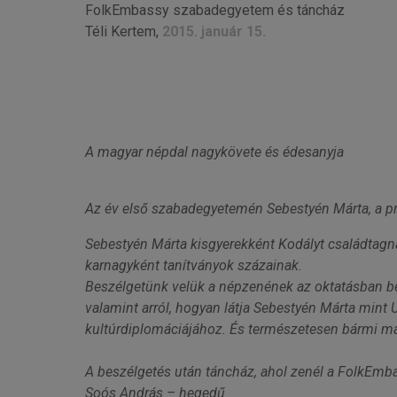
FolkEmbassy szabadegyetem és táncház
Téli Kertem,
2015. január 15.
A magyar népdal nagykövete és édesanyja
Az év első szabadegyetemén Sebestyén Márta, a pro
Sebestyén Márta kisgyerekként Kodályt családtagnak
karnagyként tanítványok százainak.
Beszélgetünk velük a népzenének az oktatásban bet
valamint arról, hogyan látja Sebestyén Márta mint
kultúrdiplomáciájához. És természetesen bármi má
A beszélgetés után táncház, ahol zenél a FolkEmb
Soós András – hegedű