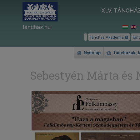
XLV. TÁNCHÁZ
tanchaz.hu
Táncház Akadémia
Tán
Nyitólap
Táncházak, 
Sebestyén Márta és 