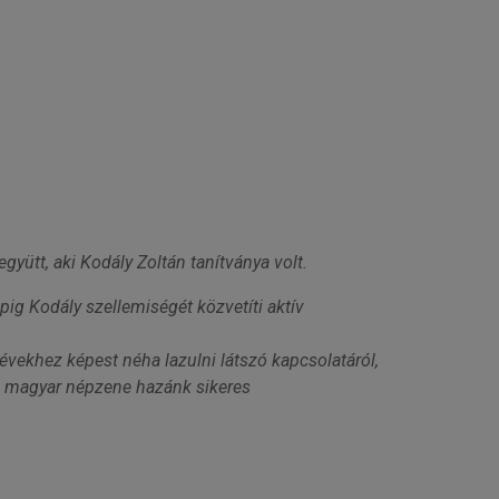
ütt, aki Kodály Zoltán tanítványa volt.
ig Kodály szellemiségét közvetíti aktív
vekhez képest néha lazulni látszó kapcsolatáról,
 a magyar népzene hazánk sikeres