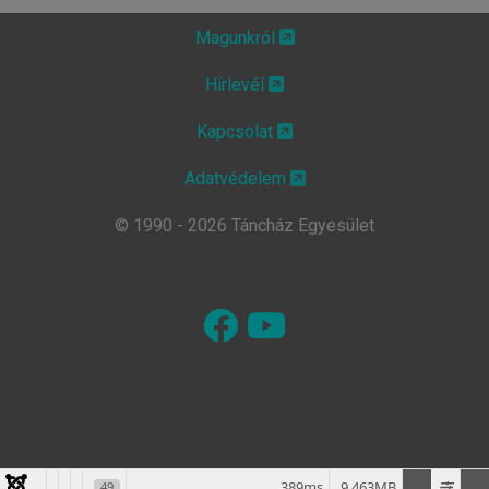
Magunkról
Hírlevél
Kapcsolat
Adatvédelem
© 1990 - 2026 Táncház Egyesület
389ms
9.463MB
49