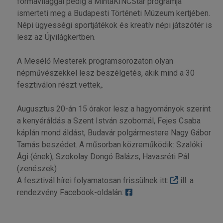
formavilággal pedig a MintaKINCStár programja
ismerteti meg a Budapesti Történeti Múzeum kertjében.
Népi ügyességi sportjátékok és kreatív népi játszótér is
lesz az Újvilágkertben.
A Mesélő Mesterek programsorozaton olyan
népművészekkel lesz beszélgetés, akik mind a 30
fesztiválon részt vettek,.
Augusztus 20-án 15 órakor lesz a hagyományok szerint
a kenyéráldás a Szent István szobornál, Fejes Csaba
káplán mond áldást, Budavár polgármestere Nagy Gábor
Tamás beszédet. A műsorban közreműködik: Szalóki
Ági (ének), Szokolay Dongó Balázs, Havasréti Pál
(zenészek)
A fesztivál hírei folyamatosan frissülnek itt:
ill. a
rendezvény Facebook-oldalán: