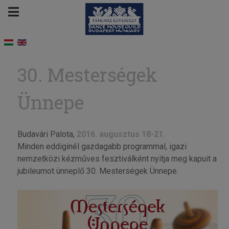
30. Mesterségek
Ünnepe
Budavári Palota,
2016. augusztus 18-21.
Minden eddiginél gazdagabb programmal, igazi
nemzetközi kézműves fesztiválként nyitja meg kapuit a
jubileumot ünneplő 30. Mesterségek Ünnepe.