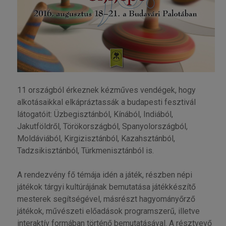
11 országból érkeznek kézműves vendégek, hogy
alkotásaikkal elkápráztassák a budapesti fesztivál
látogatóit: Üzbegisztánból, Kínából, Indiából,
Jakutföldről, Törökországból, Spanyolországból,
Moldáviából, Kirgizisztánból, Kazahsztánból,
Tadzsikisztánból, Türkmenisztánból is.
A rendezvény fő témája idén a játék, részben népi
játékok tárgyi kultúrájának bemutatása játékkészítő
mesterek segítségével, másrészt hagyományőrző
játékok, művészeti előadások programszerű, illetve
interaktív formában történő bemutatásával. A résztvevő