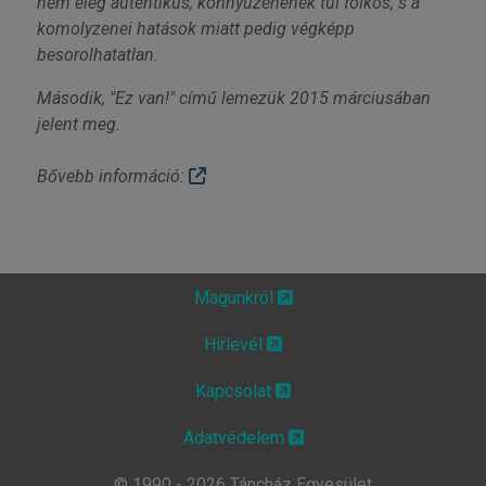
nem elég autentikus, könnyűzenének túl folkos, s a
komolyzenei hatások miatt pedig végképp
besorolhatatlan.
Második, "Ez van!" című lemezük 2015 márciusában
jelent meg.
Bővebb információ:
Magunkról
Hírlevél
Kapcsolat
Adatvédelem
© 1990 - 2026 Táncház Egyesület