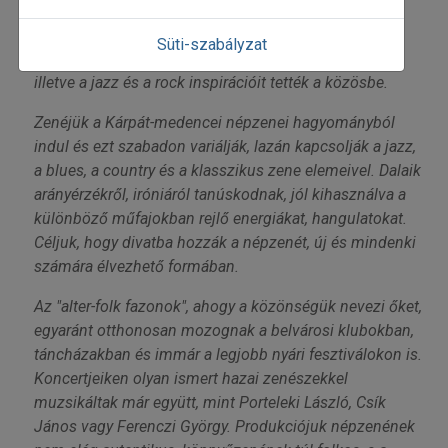
A Góbé zenekar tagjai az erdélyi zenei tradíciót, a
Süti-szabályzat
vajdasági hagyományokat, a komolyzenei hatásokat,
illetve a jazz és a rock inspirációit tették a közösbe.
Zenéjük a Kárpát-medencei népzenei hagyományból
indul és ezt szabadon variálják, lazán kapcsolják a jazz,
a blues, a country és a klasszikus zene elemeivel. Dalaik
arányérzékről, iróniáról tanúskodnak, jól kihasználva a
különböző műfajokban rejlő energiákat, hangulatokat.
Céljuk, hogy divatba hozzák a népzenét, új és mindenki
számára élvezhető formában.
Az "alter-folk fazonok", ahogy a közönségük nevezi őket,
egyaránt otthonosan mozognak a belvárosi klubokban,
táncházakban és immár a legjobb nyári fesztiválokon is.
Koncertjeiken olyan ismert hazai zenészekkel
muzsikáltak már együtt, mint Porteleki László, Csík
János vagy Ferenczi György. Produkciójuk népzenének