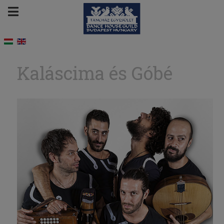
Kaláscima és Góbé