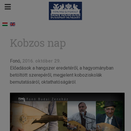
Kobzos nap
Fonó,
2016. október 29.
Előadások a hangszer eredetéről, a hagyományban
betöltött szerepéről, megjelent koboziskolák
bemutatásáról, oktathatóságáról.