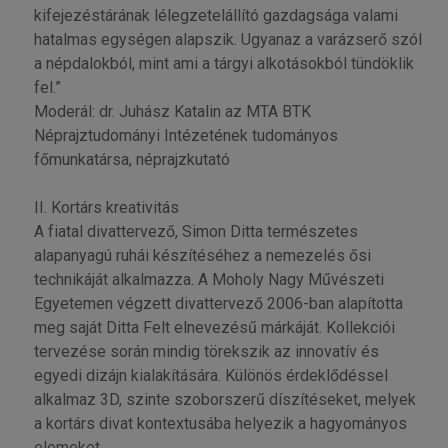
kifejezéstárának lélegzetelállító gazdagsága valami
hatalmas egységen alapszik. Ugyanaz a varázserő szól
a népdalokból, mint ami a tárgyi alkotásokból tündöklik
fel.”
Moderál: dr. Juhász Katalin az MTA BTK
Néprajztudományi Intézetének tudományos
főmunkatársa, néprajzkutató
II. Kortárs kreativitás
A fiatal divattervező, Simon Ditta természetes
alapanyagú ruhái készítéséhez a nemezelés ősi
technikáját alkalmazza. A Moholy Nagy Művészeti
Egyetemen végzett divattervező 2006-ban alapította
meg saját Ditta Felt elnevezésű márkáját. Kollekciói
tervezése során mindig törekszik az innovatív és
egyedi dizájn kialakítására. Különös érdeklődéssel
alkalmaz 3D, szinte szoborszerű díszítéseket, melyek
a kortárs divat kontextusába helyezik a hagyományos
elemeket.