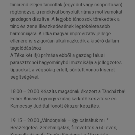
táncrend elején táncolták (egyedül vagy csoportosan)
rögtönözve, a rendkívül bonyolult ritmus motívumokat
gazdagon díszítve. A legjobb táncosok törekedtek a
tánc és zene illeszkedésének legtökéletesebb
harmóniájára. A ritka magyar improvizatív jellege
ellenére is szigorúan alkalmazkodik a kísérő dallam
tagolódásához.
A Téka két ifjú prímása ebből a gazdag falusi
parasztzenei hagyományból muzsikálja a jellegzetes
típusokat, a végsőkig érlelt, sűrített vonós kíséret
segítségével.
18.00 – 20.00 Készíts magadnak ékszert a Táncházba!
Fehér Annával gyöngyszalag karkötő készítése és
Kamocsay Judittal fonott ékszer készítés.
19.15 – 20.00 „Vándorjelek – így csináltuk mi..."
Beszélgetés, zenehallgatás, filmvetítés a 60 éves,
Kossuth-díjas ifj. Csoóri Sándorral, a Muzsikás