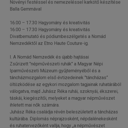
Növényi festéssel és nemezeléssel karkötő készítése
Balla Gemmával
16.00 – 17.30 Hagyomány és kreativitás
16.00 – 17.30 Hagyomány és kreativitás
Divatbemutató és pódiumbeszélgetés a Nomád
Nemzedéktől az Etno Haute Couture-ig.
I. A Nomád Nemzedék és újabb hajtásai
Zsűrizett "népművészeti ruhák" a Magyar Népi
Iparművészeti Múzeum gyűjteményéből és a
táncházmozgalom első évtizedeinek "táncházas”
öltözködése az egykori mozgalom tagjainak ruhatárából
válogatva, majd Juhász Réka ruhái, szoknyái, ékszerei,
táskái, kiegészítői, melyeket a magyar népművészet
ihletett mai nők számára.
Juhász Réka családja révén beleszületett a táncházas
kultúrába. Diplomás néprajzosként, népdalénekesként
és ruhatervezőként vallja, hogy „a népművészet