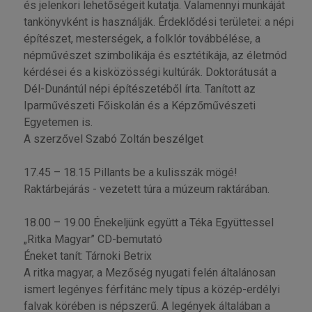
és jelenkori lehetőségeit kutatja. Valamennyi munkáját
tankönyvként is használják. Érdeklődési területei: a népi
építészet, mesterségek, a folklór továbbélése, a
népművészet szimbolikája és esztétikája, az életmód
kérdései és a kisközösségi kultúrák. Doktorátusát a
Dél-Dunántúl népi építészetéből írta. Tanított az
Iparművészeti Főiskolán és a Képzőművészeti
Egyetemen is.
A szerzővel Szabó Zoltán beszélget
17.45 – 18.15 Pillants be a kulisszák mögé!
Raktárbejárás - vezetett túra a múzeum raktárában.
18.00 – 19.00 Énekeljünk együtt a Téka Együttessel
„Ritka Magyar” CD-bemutató
Éneket tanít: Tárnoki Betrix
A ritka magyar, a Mezőség nyugati felén általánosan
ismert legényes férfitánc mely típus a közép-erdélyi
falvak körében is népszerű. A legények általában a