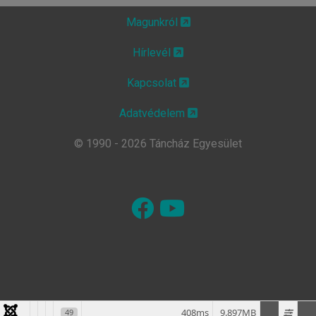
Magunkról
Hírlevél
Kapcsolat
Adatvédelem
© 1990 - 2026 Táncház Egyesület
408ms
9.897MB
49