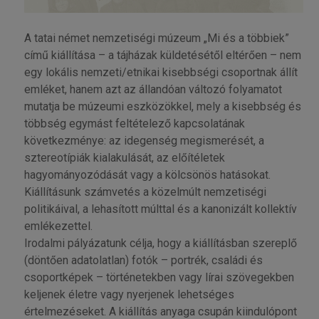
A tatai német nemzetiségi múzeum „Mi és a többiek”
című kiállítása – a tájházak küldetésétől eltérően – nem
egy lokális nemzeti/etnikai kisebbségi csoportnak állít
emléket, hanem azt az állandóan változó folyamatot
mutatja be múzeumi eszközökkel, mely a kisebbség és
többség egymást feltételező kapcsolatának
következménye: az idegenség megismerését, a
sztereotípiák kialakulását, az előítéletek
hagyományozódását vagy a kölcsönös hatásokat.
Kiállításunk számvetés a közelmúlt nemzetiségi
politikáival, a lehasított múlttal és a kanonizált kollektív
emlékezettel.
Irodalmi pályázatunk célja, hogy a kiállításban szereplő
(döntően adatolatlan) fotók – portrék, családi és
csoportképek – történetekben vagy lírai szövegekben
keljenek életre vagy nyerjenek lehetséges
értelmezéseket. A kiállítás anyaga csupán kiindulópont