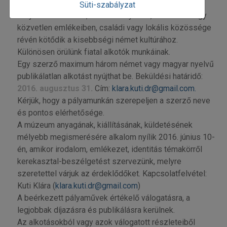
Süti-szabályzat
Pályázhat mindenki, aki személyesen, közvetett vagy
közvetlen emlékeiben, családi vagy lokális közössége
révén kötődik a kisebbségi német kultúrához.
Különösen örülünk fiatal alkotók munkáinak.
Egy szerző maximum három német vagy magyar nyelvű
publikálatlan alkotást nyújthat be. Beküldési határidő:
2016. augusztus 31.
Cím:
klara.kuti.dr@gmail.com
.
Kérjük, hogy a pályamunkán szerepeljen a szerző neve
és pontos elérhetősége.
A múzeum anyagának, kiállításának, küldetésének
mélyebb megismerésére alkalom nyílik 2016. június 10-
én, amikor irodalom, emlékezet, identitás témakörről
kerekasztal-beszélgetést szervezünk, melyre
szeretettel várjuk az érdeklődőket. Kapcsolatfelvétel:
Kuti Klára (
klara.kuti.dr@gmail.com
)
A beérkezett pályaművek értékelő válogatásra, a
legjobbak díjazásra és publikálásra kerülnek.
Az alkotásokból vagy azok válogatott részleteiből