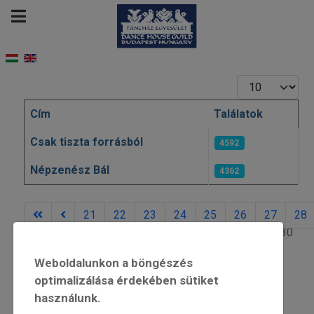
Tételek #
Cím
Találatok
Cikkek
Csak tiszta forrásból
4592
Népzenész Bál
4362
21
22
23
24
25
26
27
28
30. oldal / 30
Weboldalunkon a böngészés
optimalizálása érdekében sütiket
használunk.