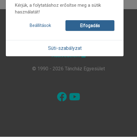
Kérjük, a folytatáshoz erősítse meg a sütik
használatát!
Magunkról
Beállítások
Elfogadás
Hírlevél
Kapcsolat
Süti-szabályzat
Adatvédelem
© 1990 - 2026 Táncház Egyesület