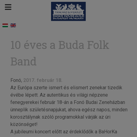
10 éves a Buda Folk
Band
Fonó,
2017. február 18.
Az Európa szerte ismert és elismert zenekar tizedik
évébe lépett. Az autentikus és világi népzene
fenegyerekei február 18-án a Fonó Budai Zeneházban
ünneplik születésnapjukat, ahova egész napos, minden
korosztálynak szóló programokkal várják az úri
közönséget!
A jubileumi koncert előtt az érdeklődők a BaHorKa