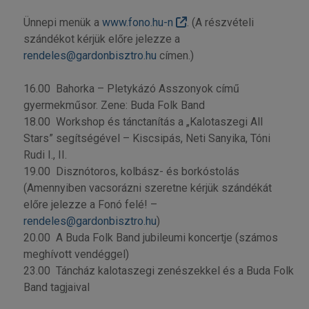
Ünnepi menük a
www.fono.hu-n
. (A részvételi
szándékot kérjük előre jelezze a
rendeles@gardonbisztro.hu
címen.)
16.00  Bahorka – Pletykázó Asszonyok című
gyermekműsor. Zene: Buda Folk Band
18.00  Workshop és tánctanítás a „Kalotaszegi All
Stars” segítségével – Kiscsipás, Neti Sanyika, Tóni
Rudi I., II.
19.00  Disznótoros, kolbász- és borkóstolás
(Amennyiben vacsorázni szeretne kérjük szándékát
előre jelezze a Fonó felé! –
rendeles@gardonbisztro.hu
)
20.00  A Buda Folk Band jubileumi koncertje (számos
meghívott vendéggel)
23.00  Táncház kalotaszegi zenészekkel és a Buda Folk
Band tagjaival