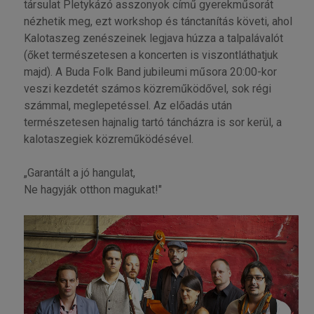
társulat Pletykázó asszonyok című gyerekműsorát
nézhetik meg, ezt workshop és tánctanítás követi, ahol
Kalotaszeg zenészeinek legjava húzza a talpalávalót
(őket természetesen a koncerten is viszontláthatjuk
majd). A Buda Folk Band jubileumi műsora 20:00-kor
veszi kezdetét számos közreműködővel, sok régi
számmal, meglepetéssel. Az előadás után
természetesen hajnalig tartó táncházra is sor kerül, a
kalotaszegiek közreműködésével.
„Garantált a jó hangulat,
Ne hagyják otthon magukat!"