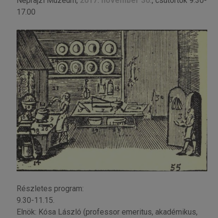
Néprajzi Múzeum,
2017. november 30.
, csütörtök 9.30-
17.00
Részletes program:
9.30-11.15.
Elnök: Kósa László (professor emeritus, akadémikus,