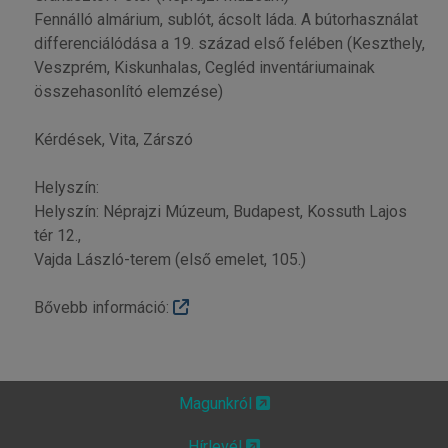
Fennálló almárium, sublót, ácsolt láda. A bútorhasználat
differenciálódása a 19. század első felében (Keszthely,
Veszprém, Kiskunhalas, Cegléd inventáriumainak
összehasonlító elemzése)
Kérdések, Vita, Zárszó
Helyszín:
Helyszín: Néprajzi Múzeum, Budapest, Kossuth Lajos
tér 12.,
Vajda László-terem (első emelet, 105.)
Bővebb információ:
Magunkról
Hírlevél