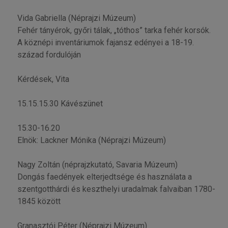
Vida Gabriella (Néprajzi Múzeum)
Fehér tányérok, győri tálak, „tóthos” tarka fehér korsók.
A köznépi inventáriumok fajansz edényei a 18-19.
század fordulóján
Kérdések, Vita
15.15.15.30 Kávészünet
15.30-16.20
Elnök: Lackner Mónika (Néprajzi Múzeum)
Nagy Zoltán (néprajzkutató, Savaria Múzeum)
Dongás faedények elterjedtsége és használata a
szentgotthárdi és keszthelyi uradalmak falvaiban 1780-
1845 között
Granasztói Péter (Néprajzi Múzeum)