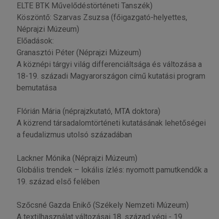
ELTE BTK Művelődéstörténeti Tanszék)
Köszöntő: Szarvas Zsuzsa (főigazgató-helyettes,
Néprajzi Múzeum)
Előadások:
Granasztói Péter (Néprajzi Múzeum)
A köznépi tárgyi világ differenciáltsága és változása a
18-19. századi Magyarországon című kutatási program
bemutatása
Flórián Mária (néprajzkutató, MTA doktora)
A közrend társadalomtörténeti kutatásának lehetőségei
a feudalizmus utolsó századában
Lackner Mónika (Néprajzi Múzeum)
Globális trendek – lokális ízlés: nyomott pamutkendők a
19. század első felében
Szőcsné Gazda Enikő (Székely Nemzeti Múzeum)
A textilhasználat változásai 18. század végi - 19.