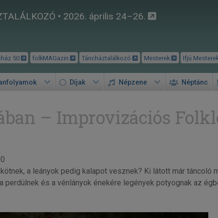
TALÁLKOZÓ • 2026. április 24–26.
cház 50
folkMAGazin
Táncháztalálkozó
Mesterek
Ifjú Mestere
tanfolyamok
Díjak
Népzene
Néptánc
ban – Improvizációs Folkl
00
t kötnek, a leányok pedig kalapot vesznek? Ki látott már táncoló
cra perdülnek és a vénlányok énekére legények potyognak az égb