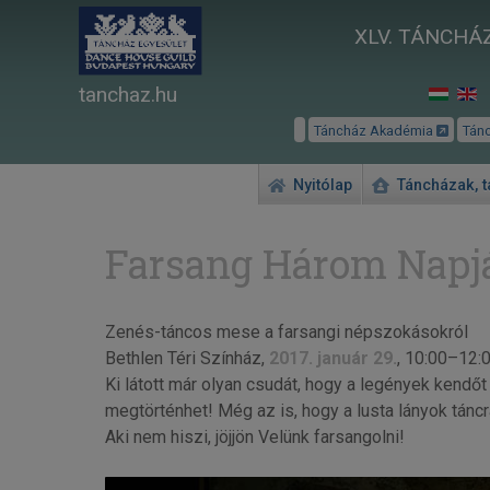
XLV. TÁNCHÁZ
tanchaz.hu
Táncház Akadémia
Tán
Nyitólap
Táncházak, 
Farsang Három Napjá
Zenés-táncos mese a farsangi népszokásokról
Bethlen Téri Színház,
2017. január 29.
, 10:00–12:
Ki látott már olyan csudát, hogy a legények kendő
megtörténhet! Még az is, hogy a lusta lányok tán
Aki nem hiszi, jöjjön Velünk farsangolni!