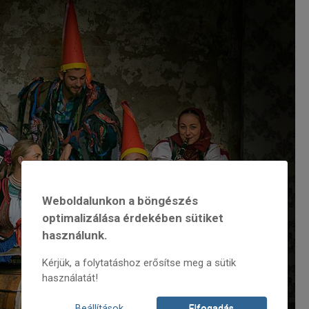
Weboldalunkon a böngészés
optimalizálása érdekében sütiket
használunk.
Kérjük, a folytatáshoz erősítse meg a sütik
használatát!
Beállítások
Elfogadás