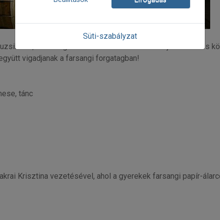
Süti-szabályzat
uzsikával, mulatságos történetekkel szórakoztatják a kedves kö
gyütt vigadjanak a farsangi forgatagban!
mese, tánc
rai Krisztina vezetésével, ahol a gyerekek farsangi papír-álarc