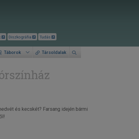
k
Diszkográfia
Tudás
Táborok
Társoldalak
órszínház
 medvét és kecskét? Farsang idején bármi
ől!