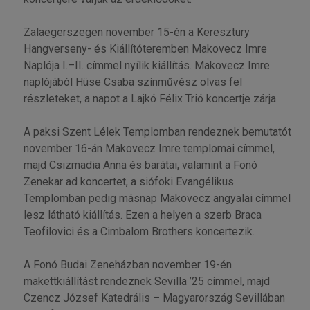
Zalaegerszegen november 15-én a Keresztury
Hangverseny- és Kiállítóteremben Makovecz Imre
Naplója I.–II. címmel nyílik kiállítás. Makovecz Imre
naplójából Hüse Csaba színművész olvas fel
részleteket, a napot a Lajkó Félix Trió koncertje zárja.
A paksi Szent Lélek Templomban rendeznek bemutatót
november 16-án Makovecz Imre templomai címmel,
majd Csizmadia Anna és barátai, valamint a Fonó
Zenekar ad koncertet, a siófoki Evangélikus
Templomban pedig másnap Makovecz angyalai címmel
lesz látható kiállítás. Ezen a helyen a szerb Braca
Teofilovici és a Cimbalom Brothers koncertezik.
A Fonó Budai Zeneházban november 19-én
makettkiállítást rendeznek Sevilla ’25 címmel, majd
Czencz József Katedrális – Magyarország Sevillában