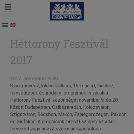
Héttorony Fesztivál
2017
2017. november 9-20.
Száz művész, kilenc kiállítás, 16 koncert, táncház,
filmvetítések és irodalmi programok is várják a
Héttorony Fesztivál közönségét november 9. és 20.
között Budapesten, Csíkszeredán, Kolozsváron,
Szigetváron, Bécsben, Makón, Zalaegerszegen, Pakson
és Siófokon. A programok jórészt az építész által
tervezett vagy hozzá szorosan kapcsolódó