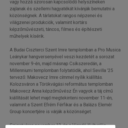
vagy hozzá szorosan kapcsolódó helyszíneken
zajlanak és szellemi hagyatékát kívánják bemutatni a
közönségnek. A tárlatokat rangos népzenei és
világzenei produkciók, valamint kortárs
képzőművészeti, táncos, filmes és építészeti
műhelyek kísérik.
A Budai Ciszterci Szent Imre templomban a Pro Musica
Leánykar hangversenyével veszi kezdetét a sorozat
november 9-én, majd másnap Csíkszeredán, a
Millenniumi templomban folytatódik, ahol Sevilla ’25
tervező: Makovecz Imre címmel nyílik kiállítás.
Kolozsváron a Törökvágási református templomban
Makovecz Anna képzőművész Én vagyok a táj című
kiállítását lehet majd megtekinteni november 11-én,
valamint a Szent Efrém Férfikar és a Balázs Elemér
Group koncertjére is várják a közönséget.
Szigetváron november 12-én a Vigadó Kulturális