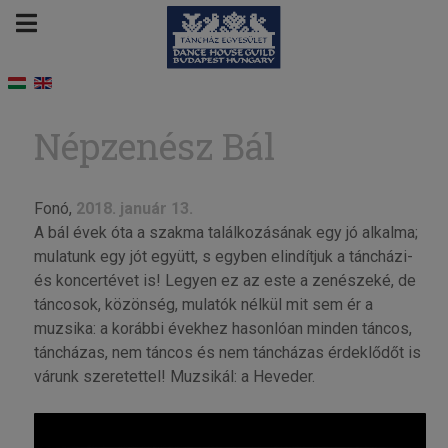
Népzenész Bál
Fonó,
2018. január 13.
A bál évek óta a szakma találkozásának egy jó alkalma;
mulatunk egy jót együtt, s egyben elindítjuk a táncházi-
és koncertévet is! Legyen ez az este a zenészeké, de
táncosok, közönség, mulatók nélkül mit sem ér a
muzsika: a korábbi évekhez hasonlóan minden táncos,
táncházas, nem táncos és nem táncházas érdeklődőt is
várunk szeretettel! Muzsikál: a Heveder.