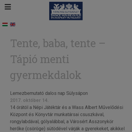
Tente, baba, tente –
Tápió menti
gyermekdalok
Lemezbemutató dalos nap Sülysápon
2017. október 14.
14 órától a Népi Játéktár és a Wass Albert Művelődési
Központ és Könyvtár munkatársai csuszkával,
rongylabdával, gólyalábbal, a Városért Asszonykör
herőke (csöröge) sütödével várják a gyerekeket, akikkel