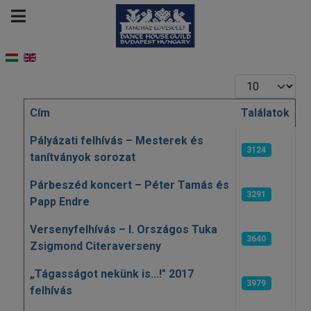
Tételek #
Cím
Találatok
Cikkek
Pályázati felhívás – Mesterek és
3124
tanítványok sorozat
Párbeszéd koncert – Péter Tamás és
3291
Papp Endre
Versenyfelhívás – I. Országos Tuka
3640
Zsigmond Citeraverseny
„Tágasságot nekünk is...!" 2017
3979
felhívás