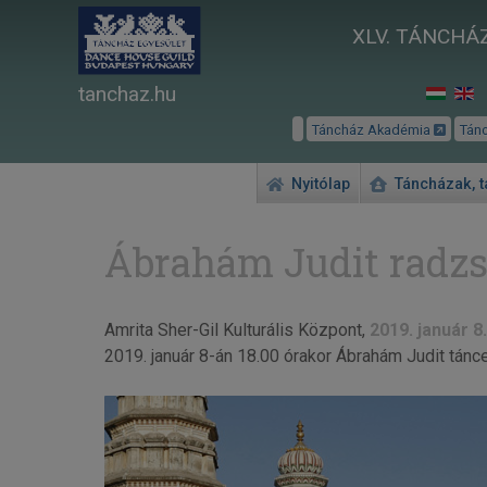
XLV. TÁNCHÁZ
tanchaz.hu
Táncház Akadémia
Tán
Nyitólap
Táncházak, 
Ábrahám Judit radzs
Amrita Sher-Gil Kulturális Központ,
2019. január 8.
2019. január 8-án 18.00 órakor Ábrahám Judit tán