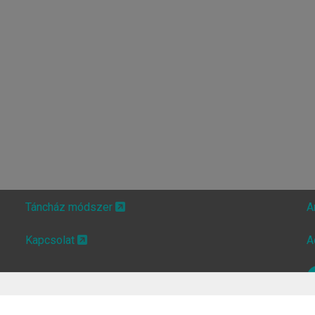
Táncház módszer
A
Kapcsolat
A