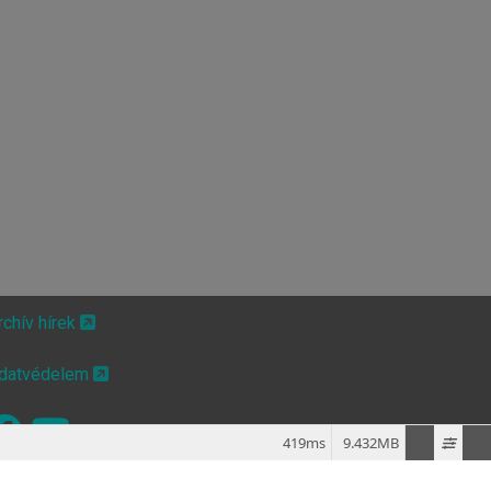
rchív hírek
datvédelem
419ms
9.432MB