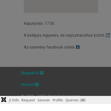
Kapunyitás: 17.30
A belépés ingyenes, de regisztrációhoz kötött:
Az esemény facebook oldala:
Magunkról
Hírlevél
© 1990 - 2026 Táncház Egyesület
J! Info
Request
Session
Profile
Queries
49