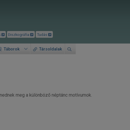
k
Diszkográfia
Tudás
Táborok
Társoldalak
evenednek meg a különböző néptánc motívumok.