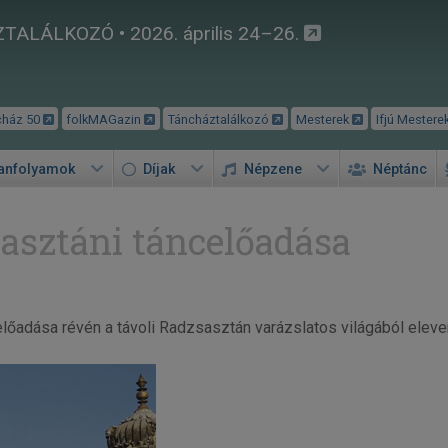
TALÁLKOZÓ • 2026. április 24–26.
cház 50
folkMAGazin
Táncháztalálkozó
Mesterek
Ifjú Mestere
tanfolyamok
Díjak
Népzene
Néptánc
asztáni táncelőadása
celőadása révén a távoli Radzsasztán varázslatos világából el