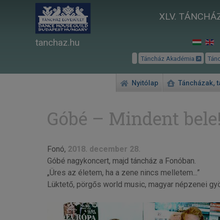
XLV. TÁNCHÁZ
tanchaz.hu
Táncház Akadémia
Tán
Nyitólap
Táncházak, 
Góbé – Mindent bele
Fonó,
2018. december 28.
Góbé nagykoncert, majd táncház a Fonóban.
„Üres az életem, ha a zene nincs melletem...”
Lüktető, pörgős world music, magyar népzenei gy