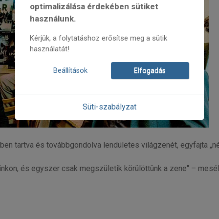
optimalizálása érdekében sütiket
használunk.
Kérjük, a folytatáshoz erősítse meg a sütik
használatát!
Beállítások
Elfogadás
Süti-szabályzat
ben tartva és továbbgondolva lendületes világzenét, egyfajta „n
rainkon, és egyszer csak megszületik körülöttünk a zene" – mesé