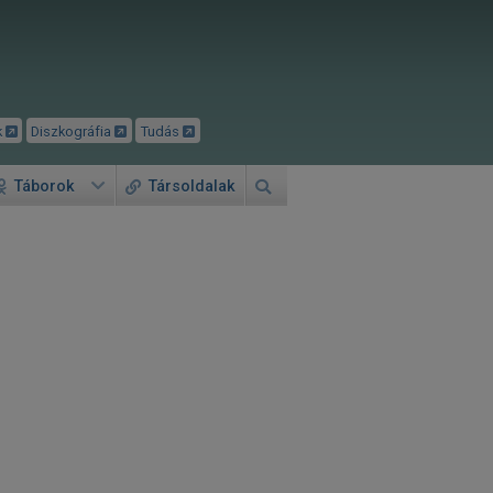
k
Diszkográfia
Tudás
Táborok
Társoldalak