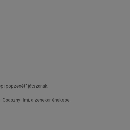
épi popzenét” játszanak.
li Csasznyi Imi, a zenekar énekese.