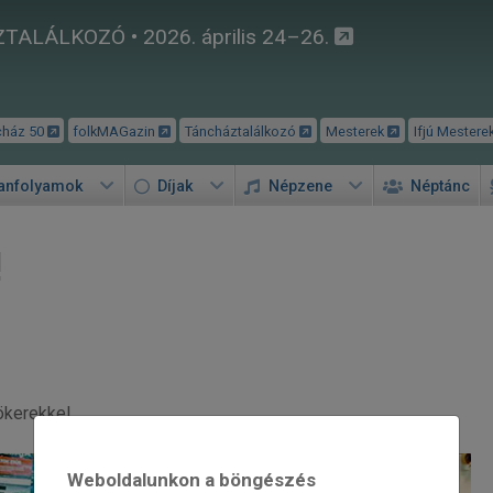
TALÁLKOZÓ • 2026. április 24–26.
cház 50
folkMAGazin
Táncháztalálkozó
Mesterek
Ifjú Mestere
tanfolyamok
Díjak
Népzene
Néptánc
!
ökerekkel.
Weboldalunkon a böngészés