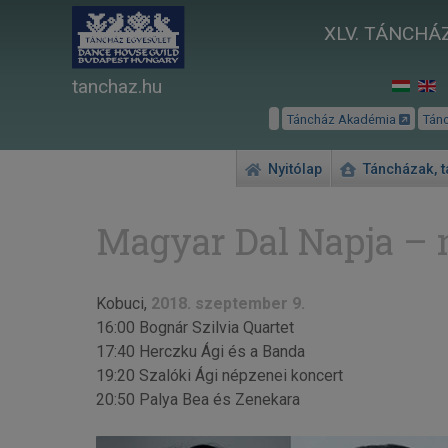
XLV. TÁNCHÁZ
tanchaz.hu
Táncház Akadémia
Tán
Nyitólap
Táncházak, 
Magyar Dal Napja – 
Kobuci,
2018. szeptember 9.
16:00 Bognár Szilvia Quartet
17:40 Herczku Ági és a Banda
19:20 Szalóki Ági népzenei koncert
20:50 Palya Bea és Zenekara