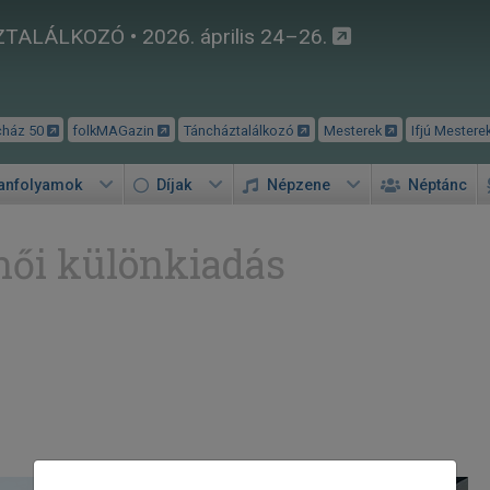
TALÁLKOZÓ • 2026. április 24–26.
cház 50
folkMAGazin
Táncháztalálkozó
Mesterek
Ifjú Mestere
tanfolyamok
Díjak
Népzene
Néptánc
női különkiadás