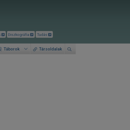
k
Diszkográfia
Tudás
Táborok
Társoldalak