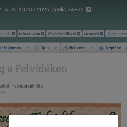
TALÁLKOZÓ • 2026. április 24–26.
cház 50
folkMAGazin
Táncháztalálkozó
Mesterek
Ifjú Mestere
tanfolyamok
Díjak
Népzene
Néptánc
 a Felvidéken
ból – vándorkiállítás
16.