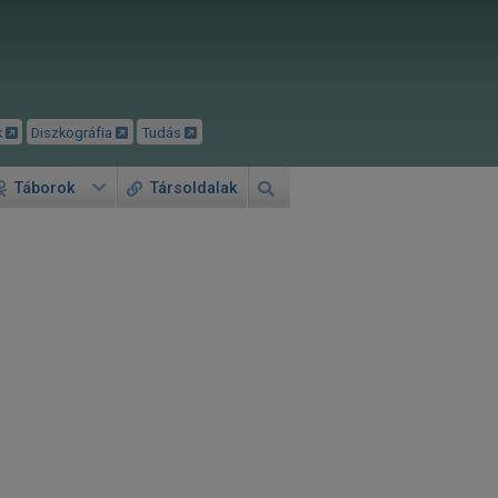
k
Diszkográfia
Tudás
Táborok
Társoldalak