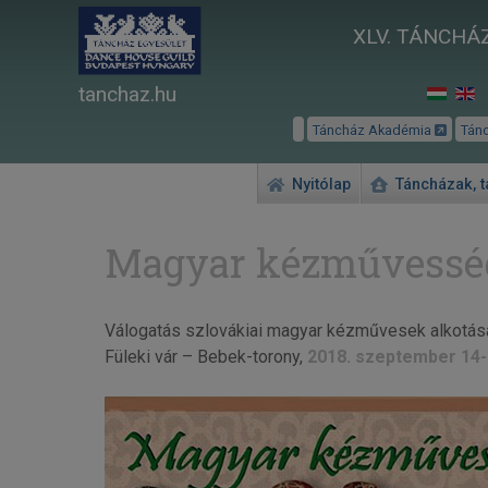
XLV. TÁNCHÁZ
tanchaz.hu
Táncház Akadémia
Tán
Nyitólap
Táncházak, 
Magyar kézművesség
Válogatás szlovákiai magyar kézművesek alkotásai
Füleki vár – Bebek-torony,
2018. szeptember 14-