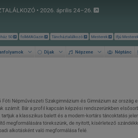
TALÁLKOZÓ • 2026. április 24–26.
cház 50
folkMAGazin
Táncháztalálkozó
Mesterek
Ifjú Mestere
tanfolyamok
Díjak
Népzene
Néptánc
plő Fóti Népművészeti Szakgimnázium és Gimnázium az ország e
k számít. Bár a profil kapcsán képzési rendszerünkben elsősor
 tartjuk a klasszikus balett és a modern-kortárs táncoktatás jele
gítő megformálására törekszünk, de nyitott, kísérletező szándék
adi alkotásként való megformálása felé.