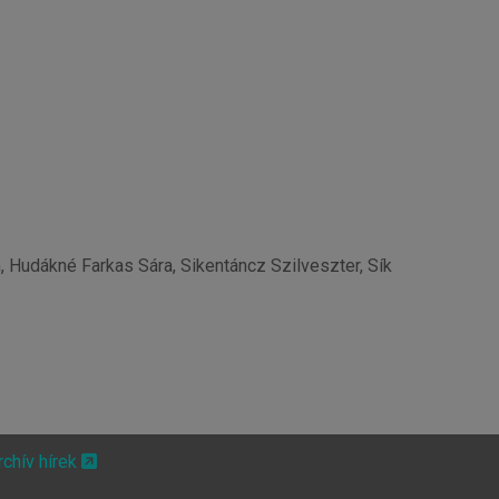
 Hudákné Farkas Sára, Sikentáncz Szilveszter, Sík
rchív hírek