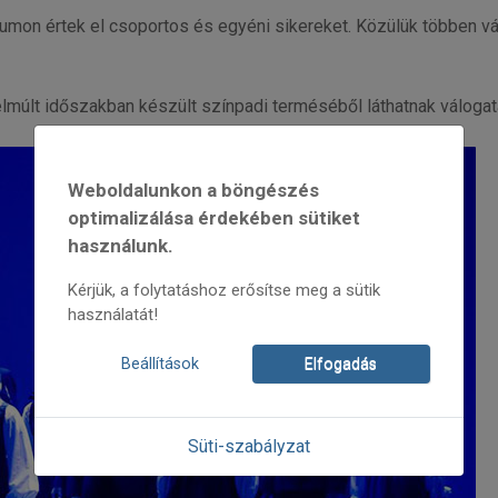
n értek el csoportos és egyéni sikereket. Közülük többen vála
múlt időszakban készült színpadi terméséből láthatnak válogat
Weboldalunkon a böngészés
optimalizálása érdekében sütiket
használunk.
Kérjük, a folytatáshoz erősítse meg a sütik
használatát!
Beállítások
Elfogadás
Süti-szabályzat