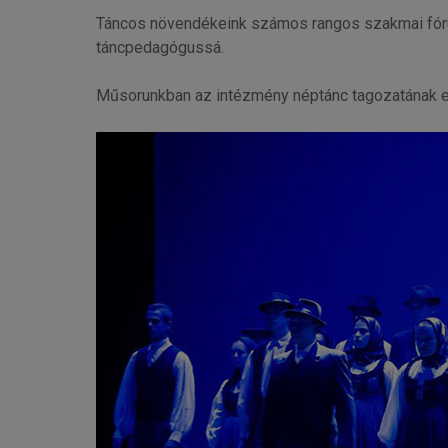
Táncos növendékeink számos rangos szakmai fórumo
táncpedagógussá.
Műsorunkban az intézmény néptánc tagozatának el