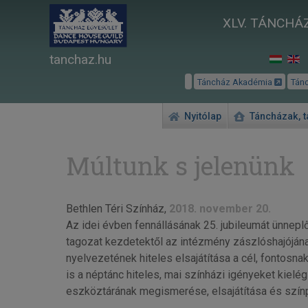
XLV. TÁNCHÁZ
tanchaz.hu
Táncház Akadémia
Tán
Nyitólap
Táncházak, 
Múltunk s jelenünk
Bethlen Téri Színház,
2018. november 20.
Az idei évben fennállásának 25. jubileumát ünne
tagozat kezdetektől az intézmény zászlóshajójána
nyelvezetének hiteles elsajátítása a cél, fontosnak
is a néptánc hiteles, mai színházi igényeket kielé
eszköztárának megismerése, elsajátítása és színp