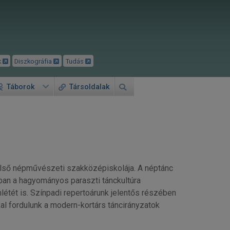
k
Diszkográfia
Tudás
Táborok
Társoldalak
lső népművészeti szakközépiskolája. A néptánc
ban a hagyományos paraszti tánckultúra
nlétét is. Színpadi repertoárunk jelentős részében
kal fordulunk a modern-kortárs táncirányzatok