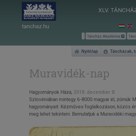
XLV. TÁNCHÁZ
tanchaz.hu
Táncház Akadémia
Tán
Nyitólap
Táncházak, 
Muravidék-nap
Hagyományok Háza,
2018. december 8.
Szlovéniában mintegy 6-8000 magyar él, zömük Mu
hagyományait. Kézműves foglalkozáson, közös ének
meg lehet tekinteni. Bemutatjuk a Muravidéki mag