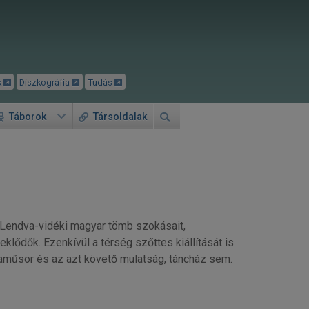
k
Diszkográfia
Tudás
Táborok
Társoldalak
 Lendva-vidéki magyar tömb szokásait,
ődők. Ezenkívül a térség szőttes kiállítását is
laműsor és az azt követő mulatság, táncház sem.