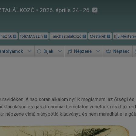
TALÁLKOZÓ • 2026. április 24–26.
cház 50
folkMAGazin
Táncháztalálkozó
Mesterek
Ifjú Mestere
tanfolyamok
Díjak
Népzene
Néptánc
ravidéken. A nap során alkalom nyílik megismerni az őrségi és
tanuláson és gasztronómiai bemutatón vehetnek részt az érdekl
yar népzene című hiánypótló kiadványt, és nem maradhat el a gá