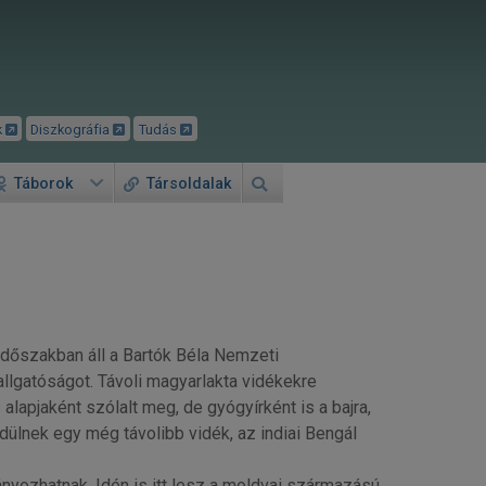
k
Diszkográfia
Tudás
Táborok
Társoldalak
 időszakban áll a Bartók Béla Nemzeti
llgatóságot. Távoli magyarlakta vidékekre
lapjaként szólalt meg, de gyógyírként is a bajra,
dülnek egy még távolibb vidék, az indiai Bengál
nyozhatnak. Idén is itt lesz a moldvai származású