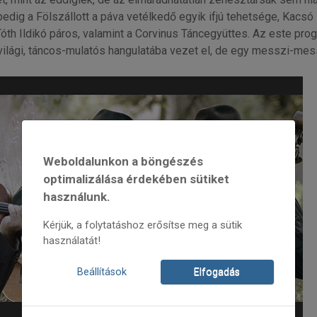
dig a Fölszállott a páva vetélkedő egyik ifjú tehetsége, Kacsó 
 Tóth Ildikó páros, valamint a Corvinus Táncegyüttes. Az este p
világi, táncos-mulatós hangulatába vezet el, de egy messzi-messz
Weboldalunkon a böngészés
optimalizálása érdekében sütiket
használunk.
Kérjük, a folytatáshoz erősítse meg a sütik
használatát!
Beállítások
Elfogadás