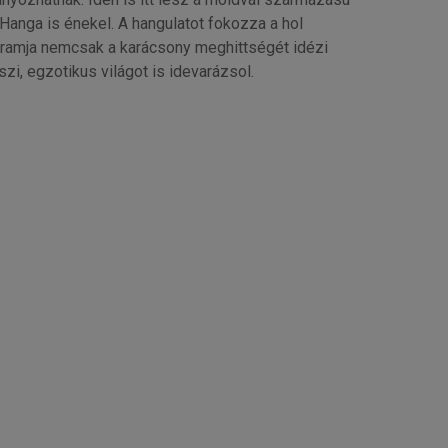
Hanga is énekel. A hangulatot fokozza a hol
rogramja nemcsak a karácsony meghittségét idézi
i, egzotikus világot is idevarázsol.