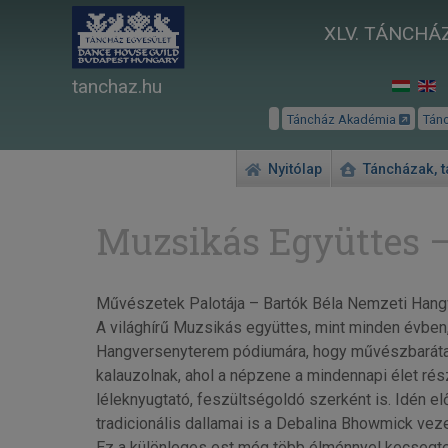
XLV. TÁNCHÁZ
tanchaz.hu
Táncház Akadémia
Tán
Nyitólap
Táncházak, 
Muzsikás Együttes –
Művészetek Palotája – Bartók Béla Nemzeti Hang
A világhírű Muzsikás együttes, mint minden évben,
Hangversenyterem pódiumára, hogy művészbarátai s
kalauzolnak, ahol a népzene a mindennapi élet rés
léleknyugtató, feszültségoldó szerként is. Idén e
tradicionális dallamai is a Debalina Bhowmick vez
Ez a különleges est még több élménnyel kecsegtet