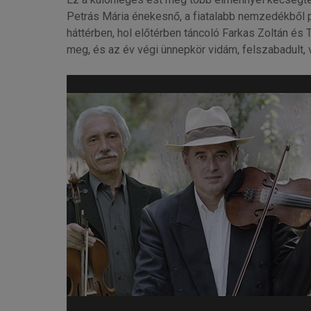
Petrás Mária énekesnő, a fiatalabb nemzedékből pe
háttérben, hol előtérben táncoló Farkas Zoltán és
meg, és az év végi ünnepkör vidám, felszabadult, 