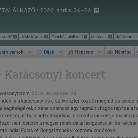
TALÁLKOZÓ • 2026. április 24–26.
cház 50
folkMAGazin
Táncháztalálkozó
Mesterek
Ifjú Mestere
tanfolyamok
Díjak
Népzene
Néptánc
 Karácsonyi koncert
versenyterem,
2018. december 28.
 idén is a karácsony és a szilveszter közötti meghitt és ünnepi
egítségével, a zene szárnyán egy régmúlt világba repítse a ha
zeként épült be a hétköznapokba, s örömforrásként, a mulatozás a
lőször nem csupán a magyar rónák dalai hangzanak el, de felcsen
ette indiai Folks of Bengal zenekar közreműködésével.
, mint az eddigiek, de az elmaradhatatlan zenésztársak sem hiá