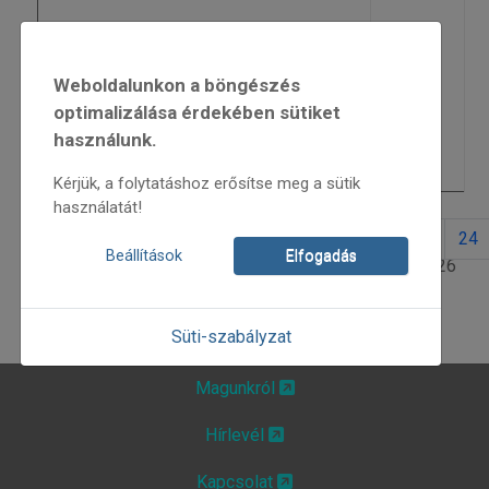
Minek nevezzelek… – Tímár Sára
3417
lemezbemutató koncertje
Weboldalunkon a böngészés
Felhívás népdaléneklési és népi
optimalizálása érdekében sütiket
3293
hangszeres versenyre
használunk.
Előadás-sorozat a népi gyógyászatról
3371
Kérjük, a folytatáshoz erősítse meg a sütik
használatát!
17
18
19
20
21
22
23
24
Beállítások
Elfogadás
26. oldal / 26
Süti-szabályzat
Magunkról
Hírlevél
Kapcsolat