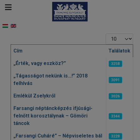
Tételek #
Cím
Találatok
Cikkek
„Érték, vagy eszköz?”
3258
„Tágasságot nekünk is...!” 2018
3091
felhívás
Emlékül Zselykről
3026
Farsangi néptáncképzés ifjúsági-
felnőtt korosztálynak – Gömöri
3344
táncok
„Farsangi Cuháré” – Népviseletes bál
3228