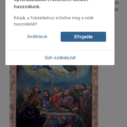
Juhász Katalin – Báti Anikó – Szlovák ételek és etnikai
használunk.
identitás Csömörön | Sue Foy angol nyelvű ismertetője
Kérjük, a folytatáshoz erősítse meg a sütik
használatát!
Beállítások
Elfogadás
Süti-szabályzat