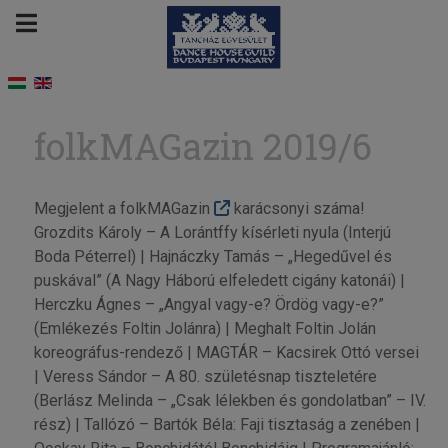
folkMAGazin 2019/6
Megjelent a folkMAGazin
karácsonyi száma!
Grozdits Károly – A Lorántffy kísérleti nyula (Interjú
Boda Péterrel) | Hajnáczky Tamás – „Hegedűvel és
puskával” (A Nagy Háború elfeledett cigány katonái) |
Herczku Ágnes – „Angyal vagy-e? Ördög vagy-e?”
(Emlékezés Foltin Jolánra) | Meghalt Foltin Jolán
koreográfus-rendező | MAGTÁR – Kacsirek Ottó versei
| Veress Sándor – A 80. születésnap tiszteletére
(Berlász Melinda – „Csak lélekben és gondolatban” – IV.
rész) | Tallózó – Bartók Béla: Faji tisztaság a zenében |