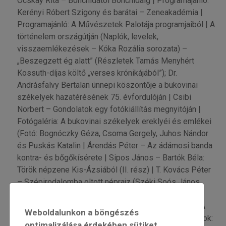
Ocskay Rita – Bonchidától Bonchidáig | Programajánló:
Kerényi Róbert Szigony és barátai – Zeneakadémia |
Programajánló: A Művészetek Palotája programjaiból | A
történelem országútján (Naplók, levelek,
visszaemlékezések – Kóka Rozália sorozata) –
„Beszegzett ég alatt” (Részletek Tamás Menyhért
Kossuth-díjas költő „verses krónikájából”); Dr.
Andrásfalvy Bertalan ünnepi köszöntője a bukovinai
székelyek hazatérésének 75. évfordulóján | Csibi
Norbert – Gondolatok egy fotókiállítás megnyitóján |
Fotógaléria: A bukovinai székelyek ereklyéi és emlékei
(Fotó: Bognóczky Géza, Csoma Gergely, Juhos Nándor
és Puskás Katalin | Árendás Péter – Az ádámosi banda
kontra- és bőgőkísérete | Sipos János – Bartók Béla:
Török népzene Kis-Ázsiából (II. rész) | T. Kovács Péter
– Szépirodalomba oltott néprajz (Széki Soós János
Vándorforrás című könyvéről) | Bukovina, Bukovina
(Részletek Kóka Rozália könyvéből – XVIII. rész) – A
Weboldalunkon a böngészés
bukovinai székelyek története | Ételek – Hagyományok:
optimalizálása érdekében sütiket