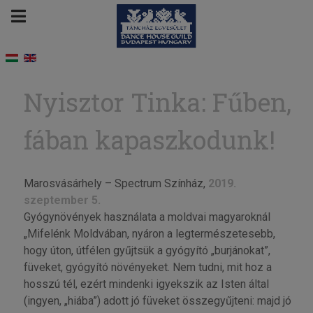
Nyisztor Tinka: Fűben,
fában kapaszkodunk!
Marosvásárhely – Spectrum Színház,
2019.
szeptember 5.
Gyógynövények használata a moldvai magyaroknál
„Mifelénk Moldvában, nyáron a legtermészetesebb,
hogy úton, útfélen gyűjtsük a gyógyító „burjánokat”,
füveket, gyógyító növényeket. Nem tudni, mit hoz a
hosszú tél, ezért mindenki igyekszik az Isten által
(ingyen, „hiába”) adott jó füveket összegyűjteni: majd jó