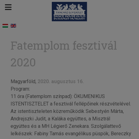
Fatemplom fesztivál
2020
Magyarföld,
2020. augusztus 16.
Program:
11 óra (Fatemplom színpad): ÖKUMENIKUS
ISTENTISZTELET a fesztivál fellépőinek részvételével.
Az istentiszteleten közreműködik Sebestyén Márta,
Andrejszki Judit, a Kaláka együttes, a Misztrál
együttes és a MH Légierő Zenekara. Szolgálattevő
lelkészek: Fabiny Tamás evangélikus püspök, Bereczky