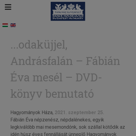
...odaküjjel,
Andrásfalán – Fábián
Éva mesél – DVD-
könyv bemutató
Hagyományok Háza,
2021. szeptember 25.
Fábián Éva népzenész, népdalénekes, egyik
legkiválóbb mai mesemondónk, sok szállal kötődik az
idén húsz éves fennállását ünneplő Hagyományok