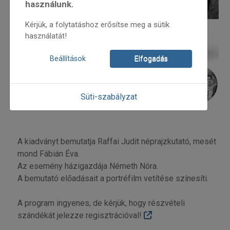
használunk.
Kérjük, a folytatáshoz erősítse meg a sütik
használatát!
Beállítások
Elfogadás
Süti-szabályzat
A kiadványt bemutatja Raffai Judit néprajzkutató, mesét
mond Fábián Éva.
Az esemény házigazdája Németh Nóra.
A bemutató előadásait a portréfilm vetítése színesíti.
A program ingyenes, de kérjük, hogy részvételi
szándékát jelezze regisztrációval!