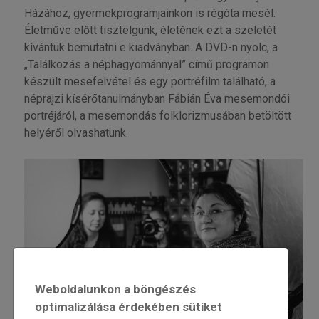
Házához, gyermekprogramjainkon is régóta mesél.
Életműve előtt tisztelgünk, életének ezt a szeletét
kívántuk bemutatni e kiadványban. A DVD-n nyolc, a
„Találkozás a néphagyománnyal” című programon
készült mesefelvétel és egy portréfilm található, a
néprajzi kísérőtanulmányban Fábián Éva mesemondói
portréjáról, a mesemondás folklorizmusában betöltött
helyéről olvashatunk.
Weboldalunkon a böngészés
optimalizálása érdekében sütiket