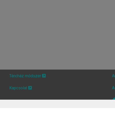
Táncház módszer
A
Kapcsolat
A