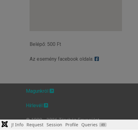
Belépő: 500 Ft
Az esemény facebook oldala:
Magunkról
Hírlevél
© 1990 - 2026 Táncház Egyesület
J! Info
Request
Session
Profile
Queries
49