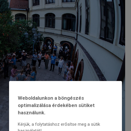
Weboldalunkon a böngészés
optimalizálása érdekében sütiket
használunk.
Kérjük, a folytatáshoz erősítse meg a sütik
használatát!