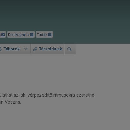
k
Diszkográfia
Tudás
Táborok
Társoldalak
athat az, aki vérpezsdítő ritmusokra szeretné
lin Veszna.