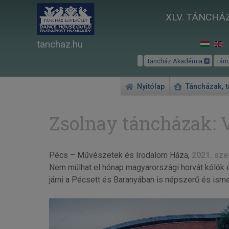
XLV. TÁNCHÁZ
tanchaz.hu
Táncház Akadémia
Tán
Nyitólap
Táncházak, 
Zsolnay táncházak: 
Pécs – Művészetek és Irodalom Háza,
2021. sze
Nem múlhat el hónap magyarországi horvát kólók é
járni a Pécsett és Baranyában is népszerű és isme