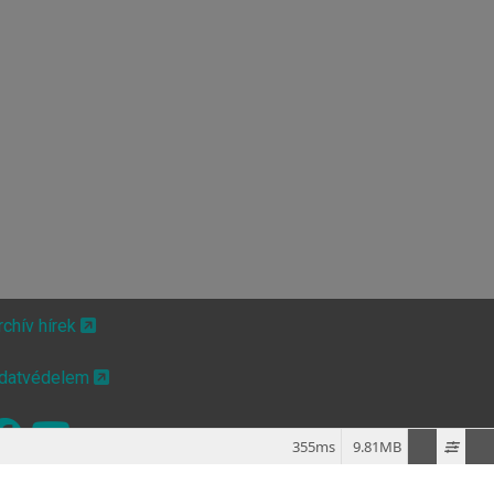
rchív hírek
datvédelem
355ms
9.81MB