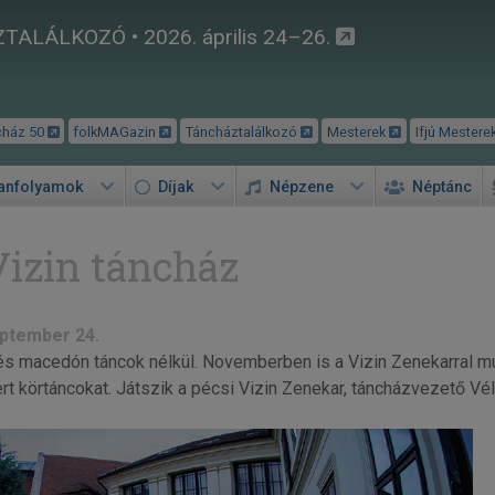
TALÁLKOZÓ • 2026. április 24–26.
cház 50
folkMAGazin
Táncháztalálkozó
Mesterek
Ifjú Mestere
tanfolyamok
Díjak
Népzene
Néptánc
Vizin táncház
ptember 24.
s macedón táncok nélkül. Novemberben is a Vizin Zenekarral mul
rt körtáncokat. Játszik a pécsi Vizin Zenekar, táncházvezető Vé