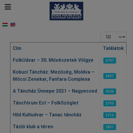
Tételek #
Cím
Találatok
Cikkek
FolkUdvar – 30. Művészetek Völgye
2707
Kobuci Táncház: Mezőség, Moldva –
2697
Mócsi Zenekar, Fanfara Complexa
A Táncház Ünnepe 2021 – Nagyecsed
3536
Táncfórum Est – FolkSzöglet
2755
Hild Kultudvar – Tanac táncház
2712
Tázló klub a téren
2851