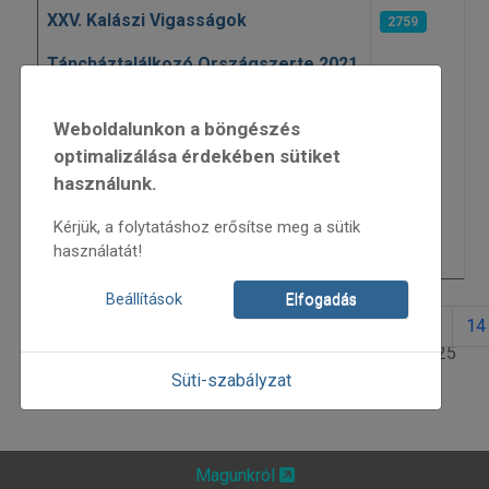
XXV. Kalászi Vigasságok
2759
Táncháztalálkozó Országszerte 2021
2355
– Nagyecsed
Weboldalunkon a böngészés
Táncháztalálkozó Országszerte 2021
2530
optimalizálása érdekében sütiket
– Bartók fülével; Táncház Maraton
használunk.
Táncháztalálkozó Országszerte 2021
Kérjük, a folytatáshoz erősítse meg a sütik
– „Ókútból friss víz” – Világzenei
2710
használatát!
koncertek és táncház
Beállítások
Elfogadás
6
7
8
9
10
11
12
13
14
11. oldal / 25
Süti-szabályzat
Magunkról