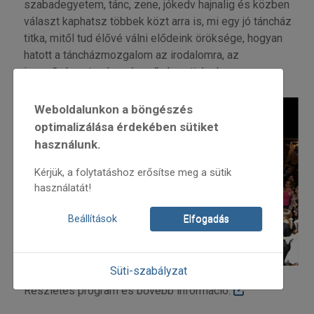
szabadegyetem, tánc, zene, jókedv hajnalig és közben
választ kaphatsz többek közt arra is, mi egy jó táncház
titka, mitől tud élővé válni elődeink öröksége, hogyan
hatott a táncházmozgalom az irodalomra, az
iparművészetre és más művészeti ágakra.
Weboldalunkon a böngészés
optimalizálása érdekében sütiket
használunk.
Kérjük, a folytatáshoz erősítse meg a sütik
használatát!
Beállítások
Elfogadás
Süti-szabályzat
Részletes program és bővebb információ: