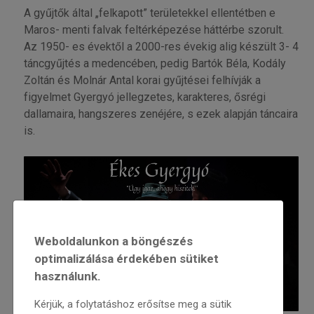
A gyűjtők által „felkapott” területekkel ellentétben e
Maros- menti falvak feltérképezése háttérbe szorult.
Az 1950- es évektől a 2000-res évekig alig készült 3- 4
táncgyűjtés a medencében, pedig Bartók Béla, Kodály
Zoltán és Molnár Antal korai gyűjtései felhívják a
figyelmet Gyergyó jellegzetes, karakteres, ősrégi
dallamaira, hangszeres zenéjére, s ezek alapján táncaira
is.
Weboldalunkon a böngészés
optimalizálása érdekében sütiket
használunk.
Kérjük, a folytatáshoz erősítse meg a sütik