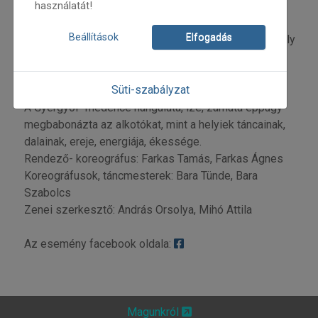
használatát!
A műsorban helyet kapnak a terület veretes táncai,
Beállítások
Elfogadás
énekei mellett a korai polgárosulás, valamint a székely
tánctanítók hatásara kialakult újabb stílust jelentő
formák is, felvállalva ezek jelentőségét,
Süti-szabályzat
létjogosultságát, folklorisztikai értékét.
A Gyergyói- medence hangulata, íze, zamata éppúgy
megbabonázta az alkotókat, mint a helyiek táncainak,
dalainak, ereje, energiája, ékessége.
Rendező- koreográfus: Farkas Tamás, Farkas Ágnes
Koreográfusok, táncmesterek: Bara Tünde, Bara
Szabolcs
Zenei szerkesztő: András Orsolya, Mihó Attila
Az esemény facebook oldala:
Magunkról