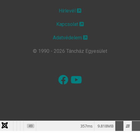
Hírlevél
Kapcsolat
Adatvédelem
© 1990 - 2026 Táncház Egyesület
357ms
9.818MB
49