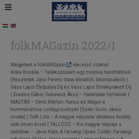
folkMAGazin 2022/1
Megjelent a folkMAGazin
idei első száma!
Kóka Rozália – Találkozásaim egy moldvai halottlátóval
(Részletek Jánó Ferenc Ilona életéből, látomásaiból) |
Vass Lajos Életpálya Díj és Vass Lajos Emlékplakett Díj
| Eredics Gábor, Gubinecz Ákos – Határtalan férfiének |
MAGTÁR – Simó Márton: Hunos és Magor a
kommunizmus csillagösvényén (Széki Soós János
rovata) | Tóth Lilla – A magyar népzene oktatása Kodály
után ötven évvel | TALLÓZÓ – Kis magyar néprajz a
rádióban – Jávor Kata: A farsang; Ujváry Zoltán: Farsangi