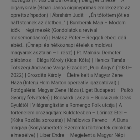
rabvágás (P. Vas János rovata) | Lengyel Emese – A
cigánykirály (Bihari János cigányprímás emlékezete az
oprettszínpadon) | Ábrahám Judit – „Én tőtöttem jót es
hál’Istennek az életben...” | Bumberák Maja – Modern
idők – régi mesék (Gondolatok a revival
mesemondásról) | Halász Péter – Reggeli ebéd, déli
ebéd... (Ünnepi és hétköznapi ételek a moldvai
magyarok asztalán – I. rész) | Ft. Málnási Demeter
plébános – Blága Károly (Kicsi Kóta) | Henics Tamás –
Tötszegi Andrásné Varga Erzsébet „Puci Ángyi” (1930–
2022) | Grozdits Károly – Életre kelt a Magyar Zene
Háza (Interjú Horn Márton opereatív igazgatóval) |
Fotógaléria: Magyar Zene Háza (Liget Budapest – Palkó
György felvételei) | Bocsárdi László – Búcsúzunk Deák
Gyulától | Világranglistán a Romengo Folk utcája | A
történelem országútján: Küldetésben – Lőrincz Etel –
(Kóka Rozália sorozata) | Mihálovics Ferenc – A Duna
mágiája (Könyismertető: Szeremlei történetek dalokban
elmesélve) | Liber Endre – Megjelent a Magyar Népi