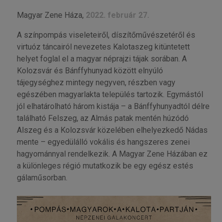
Magyar Zene Háza,
2022. február 27.
A színpompás viseleteiről, díszítőművészetéről és
virtuóz táncairól nevezetes Kalotaszeg kitüntetett
helyet foglal el a magyar néprajzi tájak sorában. A
Kolozsvár és Bánffyhunyad között elnyúló
tájegységhez mintegy negyven, részben vagy
egészében magyarlakta település tartozik. Egymástól
jól elhatárolható három kistája – a Bánffyhunyadtól délre
található Felszeg, az Almás patak mentén húzódó
Alszeg és a Kolozsvár közelében elhelyezkedő Nádas
mente – egyedülálló vokális és hangszeres zenei
hagyománnyal rendelkezik. A Magyar Zene Házában ez
a különleges régió mutatkozik be egy egész estés
gálaműsorban.