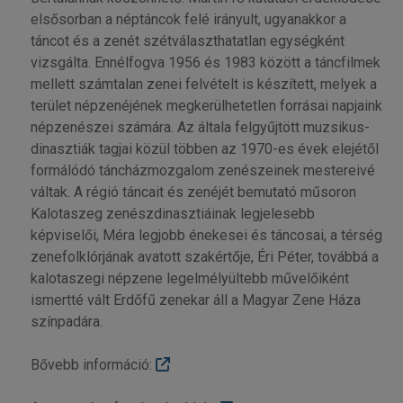
elsősorban a néptáncok felé irányult, ugyanakkor a
táncot és a zenét szétválaszthatatlan egységként
vizsgálta. Ennélfogva 1956 és 1983 között a táncfilmek
mellett számtalan zenei felvételt is készített, melyek a
terület népzenéjének megkerülhetetlen forrásai napjaink
népzenészei számára. Az általa felgyűjtött muzsikus-
dinasztiák tagjai közül többen az 1970-es évek elejétől
formálódó táncházmozgalom zenészeinek mestereivé
váltak. A régió táncait és zenéjét bemutató műsoron
Kalotaszeg zenészdinasztiáinak legjelesebb
képviselői, Méra legjobb énekesei és táncosai, a térség
zenefolklórjának avatott szakértője, Éri Péter, továbbá a
kalotaszegi népzene legelmélyültebb művelőiként
ismertté vált Erdőfű zenekar áll a Magyar Zene Háza
színpadára.
Bővebb információ: