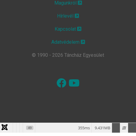
Magunkról
Hírlevél
Kapcsolat
Adatvédelem
© 1990 - 2026 Táncház Egyesület
355ms
9.431MB
49