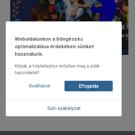
Weboldalunkon a böngészés
optimalizálása érdekében sütiket
használunk.
Kezdés: 22:00
Kérjük, a folytatáshoz erősítse meg a sütik
Zenél: Góbé
használatát!
Lépésmester: Berecz István
Beállítások
Elfogadás
Az esemény facebook oldala:
Süti-szabályzat
Bővebb információ: