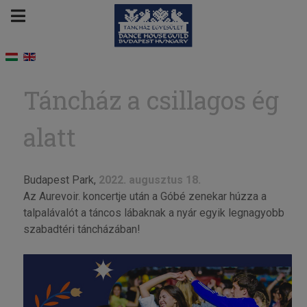
Táncház a csillagos ég
alatt
Budapest Park,
2022. augusztus 18.
Az Aurevoir. koncertje után a Góbé zenekar húzza a
talpalávalót a táncos lábaknak a nyár egyik legnagyobb
szabadtéri táncházában!