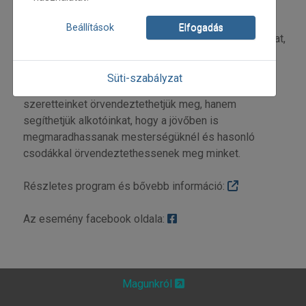
Az ünnepváró vásárban egyedi, kézzel készült
Beállítások
Elfogadás
remekműveket: szebbnél szebb ékszereket, játékokat,
a háztartásban használt praktikus eszközöket,
textileket, dísztárgyakat, öltözetdarabokat és
Süti-szabályzat
kiegészítőket vásárolhatunk, amivel nemcsak
szeretteinket örvendeztethetjük meg, hanem
segíthetjük alkotóinkat, hogy a jövőben is
megmaradhassanak mesterségüknél és hasonló
csodákkal örvendeztethessenek meg minket.
Részletes program és bővebb információ:
Az esemény facebook oldala:
Magunkról