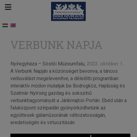
VERBUNK NAPJA
Nyíregyháza – Sóstói Múzeumfalu,
2022. október 1.
A Verbunk Napján a közönséget bevonva, a táncos
verbuválást megelevenítve, a délelőtti programban
interaktív módon mutatjuk be Bodrogköz, Hajdúság és
Szatmár-Nyírség gazdag és sokszínű
verbunkhagyományát a Jánkmajtisi Portán. Ebéd után a
faluközpont színpadán gyönyörködhetünk az
együttesek gálaműsorának változatosságán,
eredetiségén és virtuozitásán.