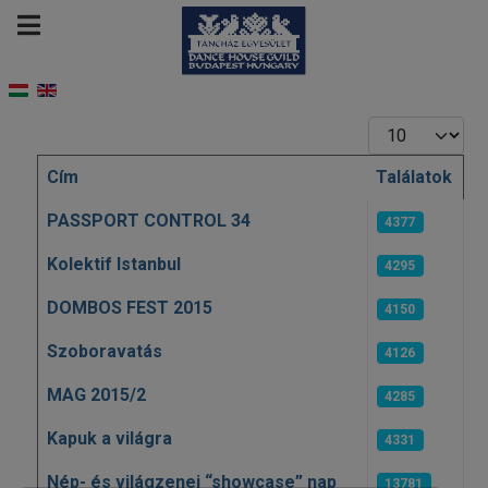
Tételek #
Cím
Találatok
Cikkek
PASSPORT CONTROL 34
4377
Kolektif Istanbul
4295
DOMBOS FEST 2015
4150
Szoboravatás
4126
MAG 2015/2
4285
Kapuk a világra
4331
Nép- és világzenei “showcase” nap
13781