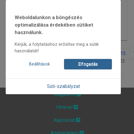
Táncház és folkkocsma
4333
Weboldalunkon a böngészés
folkMAGazin a Múzeumok Éjszakáján
4299
optimalizálása érdekében sütiket
használunk.
Ladikos Fesztivál – 2015
14125
Kérjük, a folytatáshoz erősítse meg a sütik
használatát!
8
9
10
11
12
13
14
15
13. oldal / 22
Beállítások
Elfogadás
Süti-szabályzat
Magunkról
Hírlevél
Kapcsolat
Adatvédelem