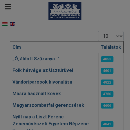
Tételek #
Cím
Találatok
Cikkek
„Ó, áldott Szűzanya..."
4853
Folk hétvége az Üsztürüvel
4601
Vándoriparosok kivonulása
4822
Másra használt kövek
4750
Magyarszombatfai gerencsérek
4606
Nyílt nap a Liszt Ferenc
Zeneművészeti Egyetem Népzene
4841