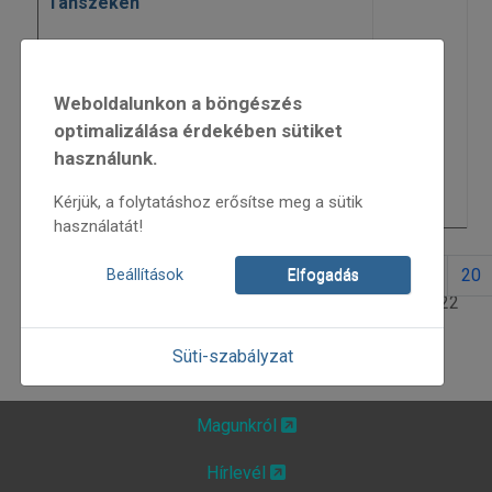
Tanszékén
A Magyar Kultúra Napja a Néprajzi
5114
Múzeumban
Weboldalunkon a böngészés
Sebestyén Márta és Mona néni
4703
optimalizálása érdekében sütiket
használunk.
Ingyenes délutáni gyerekprogramok
4730
Kérjük, a folytatáshoz erősítse meg a sütik
MAG 2015/1
5050
használatát!
13
14
15
16
17
18
19
20
Beállítások
Elfogadás
22. oldal / 22
Süti-szabályzat
Magunkról
Hírlevél