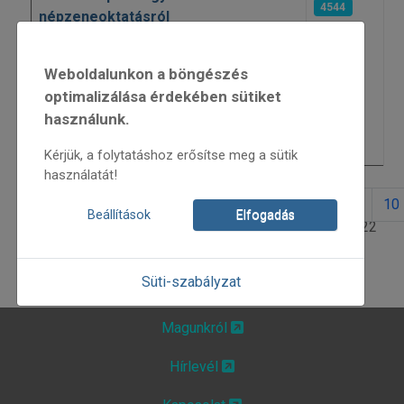
4544
népzeneoktatásról
VIII. Itt-honi Népzenei és
4591
Weboldalunkon a böngészés
Néptánctalálkozó
optimalizálása érdekében sütiket
Népismei Tudománytár
4083
használunk.
Új helyszín!
4785
Kérjük, a folytatáshoz erősítse meg a sütik
használatát!
1
2
3
4
5
6
7
8
9
10
Beállítások
Elfogadás
4. oldal / 22
Süti-szabályzat
Magunkról
Hírlevél