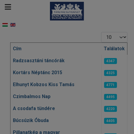
Tételek #
Cím
Találatok
Cikkek
Radzsasztáni táncórák
4347
Kortárs Néptánc 2015
4325
Elhunyt Kobzos Kiss Tamás
4771
Czimbalmos Nap
4495
A csodafa tündére
4220
Búcsúzik Óbuda
4405
Pillanatkép a magyar