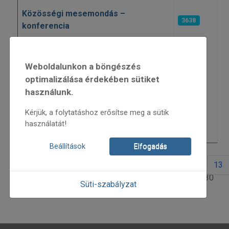
Közösségi mesemondás –
3638
konferencia
Radzsasztáni táncórák
3547
Weboldalunkon a böngészés
Délszláv táncház Mohácson
4041
optimalizálása érdekében sütiket
Ábrahám Judit & Fullánk Projekt Band
használunk.
– Balkáni ritmusok, cigány és indiai
3464
táncfúzió
Kérjük, a folytatáshoz erősítse meg a sütik
használatát!
Borbély Mihály 60
3511
Beállítások
Elfogadás
5
6
7
8
9
10
11
12
13
10. oldal / 30
Süti-szabályzat