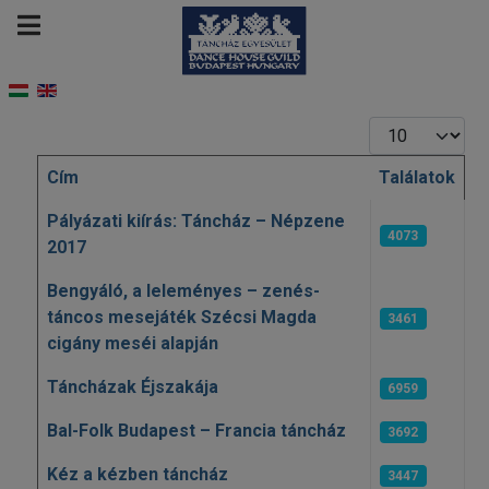
Tételek #
Cím
Találatok
Cikkek
Pályázati kiírás: Táncház – Népzene
4073
2017
Bengyáló, a leleményes – zenés-
táncos mesejáték Szécsi Magda
3461
cigány meséi alapján
Táncházak Éjszakája
6959
Bal-Folk Budapest – Francia táncház
3692
Kéz a kézben táncház
3447