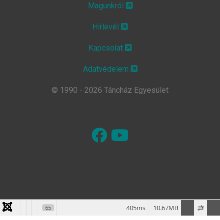
Magunkról
Hírlevél
Kapcsolat
Adatvédelem
© 1990 - 2026 Táncház Egyesület
405ms
10.67MB
65