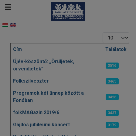
Tételek #
Cím
Találatok
Cikkek
Újév-köszöntő: „Örüljetek,
3516
örvendjetek”
Folkszilveszter
3465
Programok két ünnep között a
3426
Fonóban
folkMAGazin 2019/6
3437
Gajdos jubileumi koncert
3179