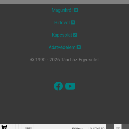
Magunkról
Hírlevél
Kapcsolat
Adatvédelem
© 1990 - 2026 Táncház Egyesület
508ms
10.674MB
66